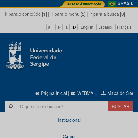
BRASIL
Ir para o conteúdo [1]
|
Ir para o menu [2]
|
Ir para a busca [3]
a+
a-
a
English
Español
Français
Página Inicial
|
WEBMAIL
|
Mapa do Site
Institucional
Campi