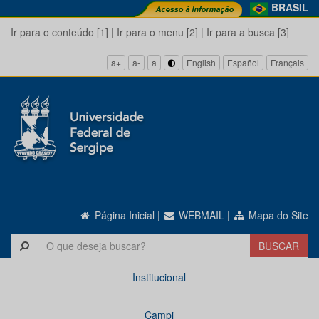
BRASIL
Ir para o conteúdo [1]
|
Ir para o menu [2]
|
Ir para a busca [3]
a+
a-
a
English
Español
Français
Página Inicial
|
WEBMAIL
|
Mapa do Site
Institucional
Campi