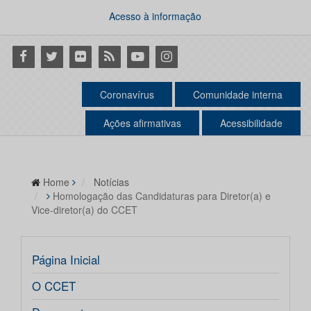
Acesso à informação
Facebook
Twitter
Flickr
RSS
Youtube
Instagram
Coronavírus
Comunidade interna
Ações afirmativas
Acessibilidade
Home
Notícias
Homologação das Candidaturas para Diretor(a) e
Vice-diretor(a) do CCET
Página Inicial
O CCET