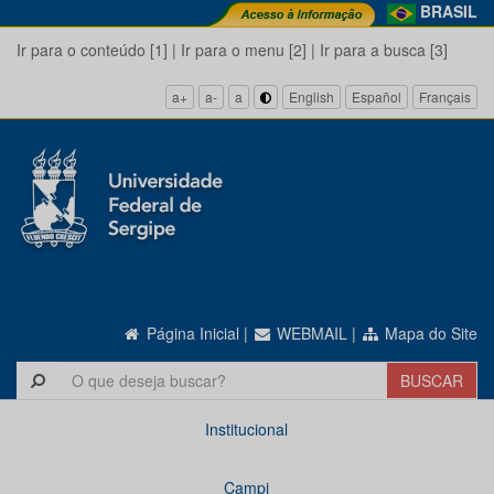
BRASIL
Ir para o conteúdo [1]
|
Ir para o menu [2]
|
Ir para a busca [3]
a+
a-
a
English
Español
Français
Página Inicial
|
WEBMAIL
|
Mapa do Site
Institucional
Campi