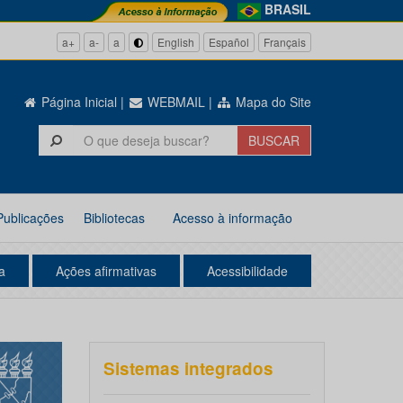
BRASIL
a+
a-
a
English
Español
Français
Página Inicial
|
WEBMAIL
|
Mapa do Site
Publicações
Bibliotecas
Acesso à informação
a
Ações afirmativas
Acessibilidade
Sistemas integrados