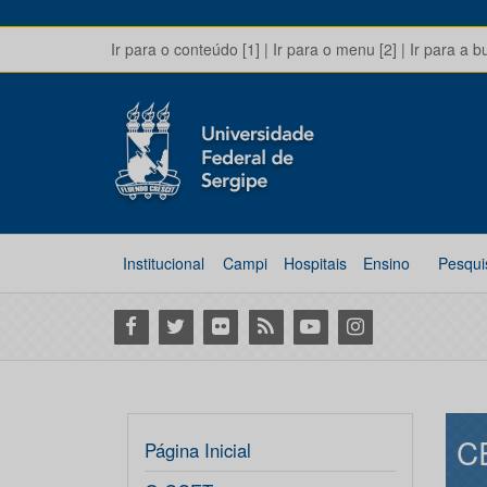
Ir para o conteúdo [1]
|
Ir para o menu [2]
|
Ir para a b
Institucional
Campi
Hospitais
Ensino
Pesqui
Facebook
Twitter
Flickr
RSS
Youtube
Instagram
C
Página Inicial