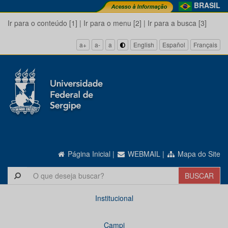
BRASIL
Ir para o conteúdo [1]
|
Ir para o menu [2]
|
Ir para a busca [3]
a+
a-
a
English
Español
Français
Página Inicial
|
WEBMAIL
|
Mapa do Site
Institucional
Campi