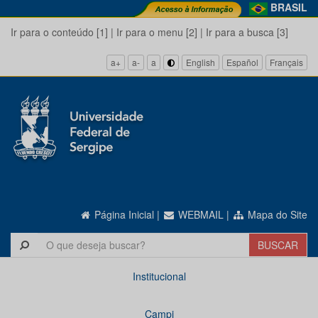
BRASIL
Ir para o conteúdo [1]
|
Ir para o menu [2]
|
Ir para a busca [3]
a+
a-
a
English
Español
Français
Página Inicial
|
WEBMAIL
|
Mapa do Site
Institucional
Campi