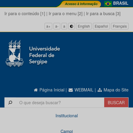
BRASIL
Ir para o conteúdo [1]
|
Ir para o menu [2]
|
Ir para a busca [3]
a+
a-
a
English
Español
Français
Página Inicial
|
WEBMAIL
|
Mapa do Site
Institucional
Campi