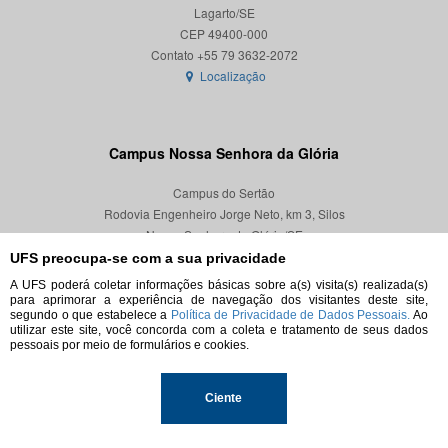
Lagarto/SE
CEP 49400-000
Localização
Campus Nossa Senhora da Glória
Campus do Sertão
Rodovia Engenheiro Jorge Neto, km 3, Silos
Nossa Senhora da Glória/SE
CEP 49680-000
UFS preocupa-se com a sua privacidade
A UFS poderá coletar informações básicas sobre a(s) visita(s) realizada(s)
Localização
para aprimorar a experiência de navegação dos visitantes deste site,
segundo o que estabelece a
Política de Privacidade de Dados Pessoais.
Ao
utilizar este site, você concorda com a coleta e tratamento de seus dados
pessoais por meio de formulários e cookies.
© 2026. Todos os direitos reservados.
Ciente
Universidade Federal de Sergipe.