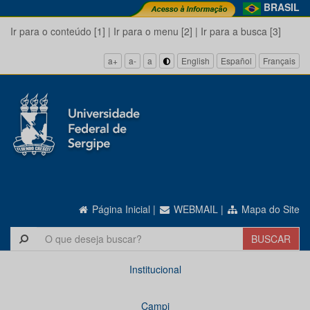
BRASIL
Ir para o conteúdo [1]
|
Ir para o menu [2]
|
Ir para a busca [3]
a+
a-
a
English
Español
Français
Página Inicial
|
WEBMAIL
|
Mapa do Site
Institucional
Campi