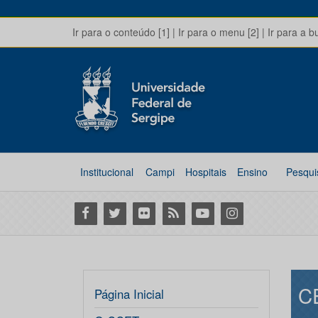
Ir para o conteúdo [1]
|
Ir para o menu [2]
|
Ir para a b
Institucional
Campi
Hospitais
Ensino
Pesqui
Facebook
Twitter
Flickr
RSS
Youtube
Instagram
C
Página Inicial