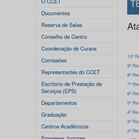
T
O CCET
Documentos
At
Reserva de Salas
Conselho de Centro
Coordenação de Cursos
10ª R
Comissões
9ª Re
Representantes do CCET
8ª Re
Escritório de Prestação de
7ª Re
Serviços (EPS)
6ª Re
Departamentos
5ª Re
4ª Re
Graduação
3ª Re
Centros Acadêmicos
2ª Re
Empresas Juniores