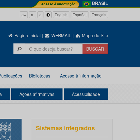
BRASIL
a+
a-
a
English
Español
Français
Página Inicial
|
WEBMAIL
|
Mapa do Site
Publicações
Bibliotecas
Acesso à informação
a
Ações afirmativas
Acessibilidade
Sistemas integrados