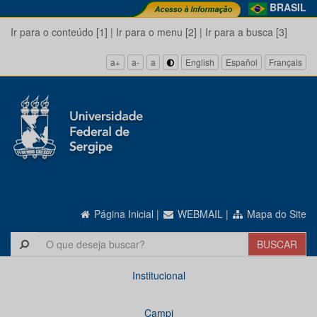
BRASIL
Ir para o conteúdo [1]
|
Ir para o menu [2]
|
Ir para a busca [3]
a+
a-
a
English
Español
Français
Página Inicial
|
WEBMAIL
|
Mapa do Site
Institucional
Campi