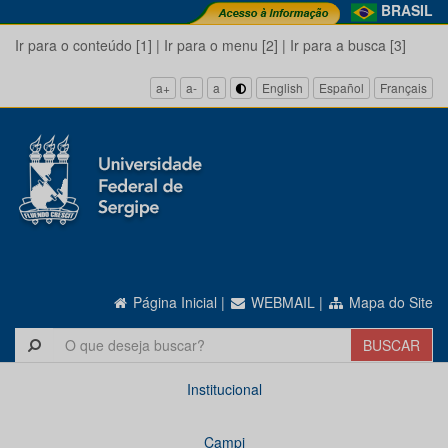
BRASIL
Ir para o conteúdo [1]
|
Ir para o menu [2]
|
Ir para a busca [3]
a+
a-
a
English
Español
Français
Página Inicial
|
WEBMAIL
|
Mapa do Site
Institucional
Campi