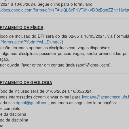
/2024 à 10/05/2024. Segue o link para o formulário:
://docs.google.com/forms/d/e/1FAIpQLScFNVTJhkVBOzBgmZZhl1HwI
RTAMENTO DE FÍSICA
íodo de inclusão do DFI será do dia 02/05 a 10/05/2024, via Formul
s://forms.gle/dPY6dntYwLLDkmg87
).
clusão, teremos apenas as disciplinas com vagas disponíveis.
algumas disciplinas possuem poucas vagas, serão preenchidas po
tação.
uer dúvida, favor entrar em contato (inclusaodfi@gmail.com).
RTAMENTO DE GEOLOGIA
íodo de inclusão será de 01/05/2024 a 16/05/2024.
unos interessados devem enviar e-mail para
lvedana@academico.ufs.
taria
sec.dgeol@gmail.com
, contendo as seguintes informações:
e completo
e da disciplina
go da disciplina
ma.