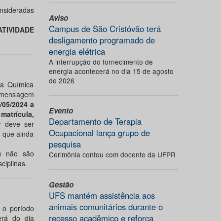
sideradas
Aviso
Campus de São Cristóvão terá
TIVIDADE
desligamento programado de
energia elétrica
A interrupção do fornecimento de
energia acontecerá no dia 15 de agosto
de 2026
ia Química
a mensagem
/05/2024 a
Evento
atrícula,
Departamento de Terapia
r deve ser
Ocupacional lança grupo de
s que ainda
pesquisa
ue não são
Cerimônia contou com docente da UFPR
ciplinas.
Gestão
UFS mantém assistência aos
animais comunitários durante o
 o período
recesso acadêmico e reforça
erá do dia