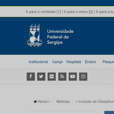
Ir para o conteúdo [1]
|
Ir para o menu [2]
|
Ir para a b
Institucional
Campi
Hospitais
Ensino
Pesqui
Facebook
Twitter
Flickr
RSS
Youtube
Instagram
Home
Notícias
Inclusão de Disciplin