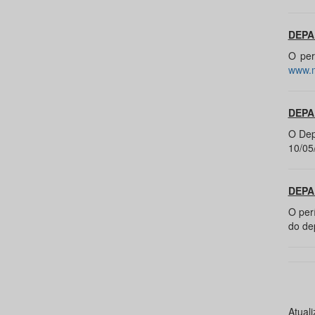
DEPA
O per
www.m
DEPA
O Dep
10/05
DEPA
O per
do de
Atuali