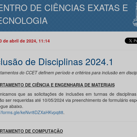
ENTRO DE CIÊNCIAS EXATAS E
ECNOLOGIA
30 de abril de 2024, 11:14
clusão de Disciplinas 2024.1
tamentos do CCET definem período e critérios para inclusão em discip
RTAMENTO DE CIÊNCIA E ENGENHARIA DE MATERIAIS
icamos que as solicitações de inclusões em turmas de disciplin
ão ser requeridas até 10/05/2024 via preenchimento de formulário espe
egue abaixo.
://forms.gle/keNvr8DZXaHKvpq88
.
RTAMENTO DE COMPUTAÇÃO