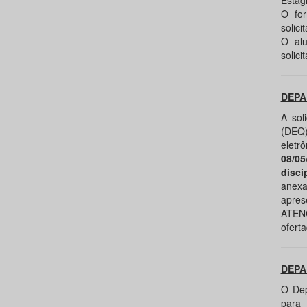
Estág
O for
solici
O alu
solici
DEPA
A sol
(DEQ)
eletrô
08/05
disci
anexa
apres
ATENÇ
ofert
DEPA
O Dep
para 