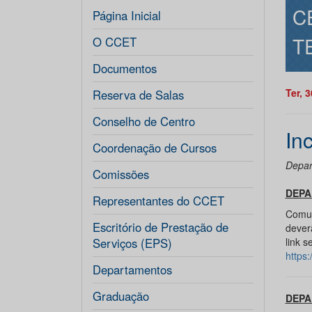
C
Página Inicial
T
O CCET
Documentos
Ter, 
Reserva de Salas
Conselho de Centro
In
Coordenação de Cursos
Depar
Comissões
DEPA
Representantes do CCET
Comun
Escritório de Prestação de
dever
Serviços (EPS)
link s
https
Departamentos
Graduação
DEPA