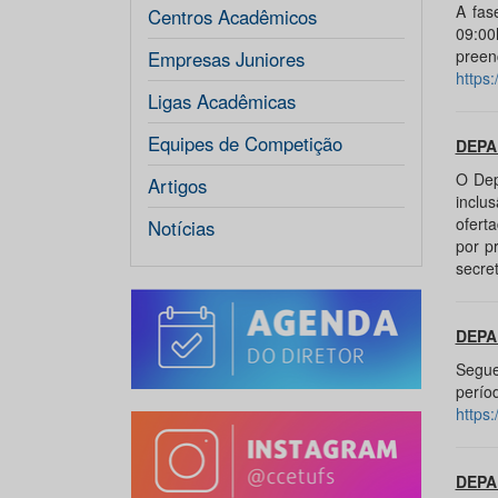
A fas
Centros Acadêmicos
09:00
pre
Empresas Juniores
https
Ligas Acadêmicas
Equipes de Competição
DEPA
O Dep
Artigos
inclu
ofert
Notícias
por p
secre
DEPA
Segue
perío
https
DEPA