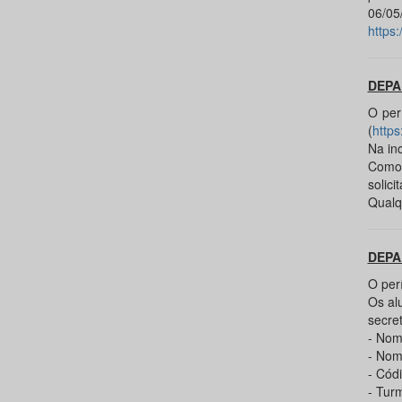
06/05
https
DEPA
O per
(
http
Na in
Como 
solici
Qualq
DEPA
O per
Os al
secre
- Nom
- Nom
- Códi
- Tur