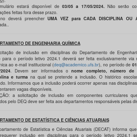
io)
.
mulário estará disponível de
03/05 a 17/05/2024.
Não serão con
tações feitas fora desse prazo.
no deverá preencher
UMA VEZ para CADA DISCIPLINA OU A
tada..
RTAMENTO DE ENGENHARIA QUÍMICA
icitação de inclusão em disciplinas do Departamento de Engenhar
 para o período letivo 2024.1 deverá ser feita exclusivamente vi
nica ao e-mail institucional (
deq@academico.ufs.br
), no período de
01
/2024
. Devem ser informados o
nome completo, número de m
plina e turma
na qual se pretende a inclusão. O histórico escola
do. Informamos que a inclusão poderá ocorrer apenas nas disciplina
entarem vagas disponíveis.
ÃO: a solicitação de inclusão em componentes curriculares q
ados pelo DEQ deve ser feita aos departamentos responsáveis pelas dis
RTAMENTO DE ESTATÍSTICA E CIÊNCIAS ATUARIAIS
artamento de Estatística e Ciências Atuariais (DECAT) informa que
requerer inclusão em disciplinas para o período letivo 2024.1 s