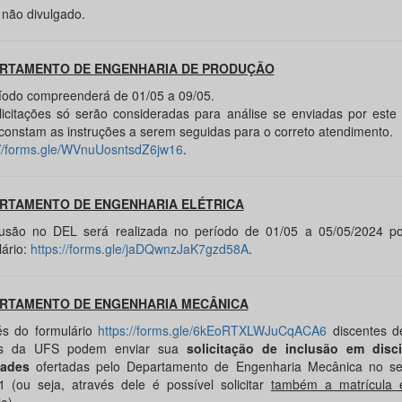
 não divulgado.
RTAMENTO DE ENGENHARIA DE PRODUÇÃO
íodo compreenderá de 01/05 a 09/05.
licitações só serão consideradas para análise se enviadas por este 
constam as instruções a serem seguidas para o correto atendimento.
://forms.gle/WVnuUosntsdZ6jw16
.
RTAMENTO DE ENGENHARIA ELÉTRICA
lusão no DEL será realizada no período de 01/05 a 05/05/2024 p
lário:
https://forms.gle/jaDQwnzJaK7gzd58A
.
RTAMENTO DE ENGENHARIA MECÂNICA
és do formulário
https://forms.gle/6kEoRTXLWJuCqACA6
discentes d
os da UFS podem enviar sua
solicitação de inclusão em disc
dades
ofertadas pelo Departamento de Engenharia Mecânica no s
1 (ou seja, através dele é possível solicitar
também a matrícula