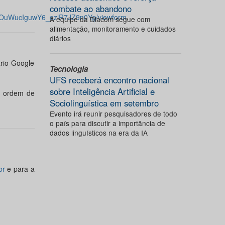
combate ao abandono
gOuWucIguwY6_ozlR7JZ9n0Yg/viewform
.
A equipe da Diacom segue com
alimentação, monitoramento e cuidados
diários
ário Google
Tecnologia
UFS receberá encontro nacional
sobre Inteligência Artificial e
r ordem de
Sociolinguística em setembro
Evento irá reunir pesquisadores de todo
o país para discutir a importância de
dados linguísticos na era da IA
br
e para a