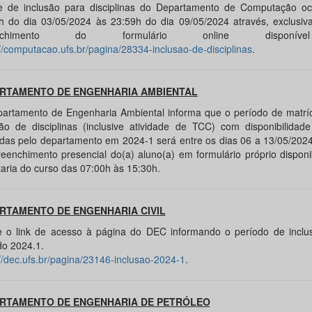
e de inclusão para disciplinas do Departamento de Computação oc
h do dia 03/05/2024 às 23:59h do dia 09/05/2024 através, exclusiv
enchimento do formulário online disponí
://computacao.ufs.br/pagina/28334-inclusao-de-disciplinas
.
RTAMENTO DE ENGENHARIA AMBIENTAL
artamento de Engenharia Ambiental informa que o período de matríc
são de disciplinas (inclusive atividade de TCC) com disponibilidad
adas pelo departamento em 2024-1 será entre os dias 06 a 13/05/2024
reenchimento presencial do(a) aluno(a) em formulário próprio disponi
taria do curso das 07:00h às 15:30h.
RTAMENTO DE ENGENHARIA CIVIL
 o link de acesso à página do DEC informando o período de inclu
do 2024.1.
://dec.ufs.br/pagina/23146-inclusao-2024-1
.
RTAMENTO DE ENGENHARIA DE PETRÓLEO