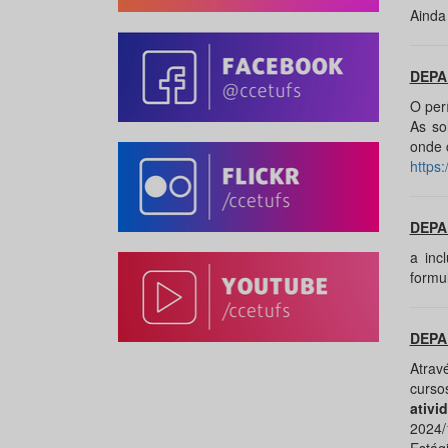
Ainda
DEPA
O per
As so
onde 
https
DEPA
a inc
formu
DEPA
Atrav
curs
ativi
2024/