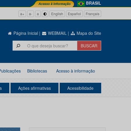
BRASIL
a+
a-
a
English
Español
Français
Página Inicial
|
WEBMAIL
|
Mapa do Site
Publicações
Bibliotecas
Acesso à informação
a
Ações afirmativas
Acessibilidade