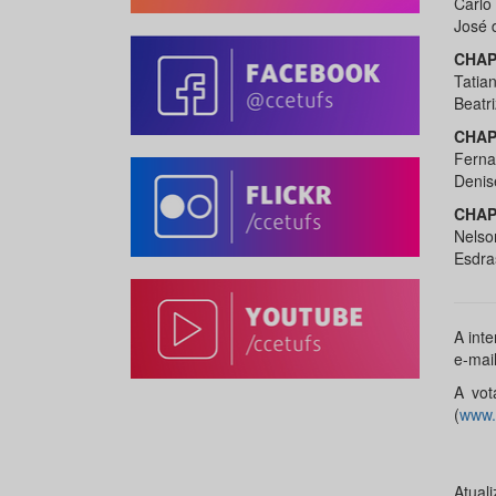
Carlo 
José 
CHAP
Tatia
Beatr
CHAP
Ferna
Denis
CHAP
Nelso
Esdra
A inte
e-mai
A vot
(
www.s
Atual