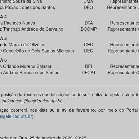
Pietro Souza da Silva
DMA
Representante 
da Paixão Lopes dos Santos
DEQ
Representante 
A 4
na Pacheco Nunes
DTA
Representante 
iz Trinchão Andrade de Carvalho
DCOMP
Representante 
A 5
ndo Márcio de Oliveira
DEC
Representante 
e Conceição de Gois Santos Michelan
DEC
Representante 
A 6
n Orlando Moreno Salazar
DFI
Representante 
s Adriano Barbosa dos Santos
DECAT
Representante 
rposição de recursos das inscrições pode ser realizada nesta quinta-fei
l
eleicaoccet@academico.ufs.br
.
ação ocorrerá nos dias
08 e 09 de fevereiro
, por meio do Portal
igeleicao.ufs.br
).
izado em: Qua, 25 de janeiro de 2023, 20:25