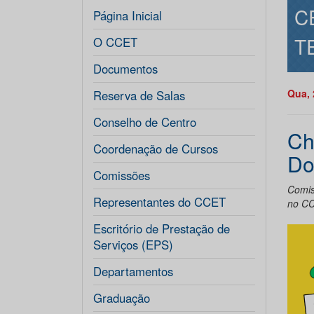
C
Página Inicial
T
O CCET
Documentos
Qua, 
Reserva de Salas
Conselho de Centro
Ch
Coordenação de Cursos
Do
Comissões
Comis
Representantes do CCET
no C
Escritório de Prestação de
Serviços (EPS)
Departamentos
Graduação