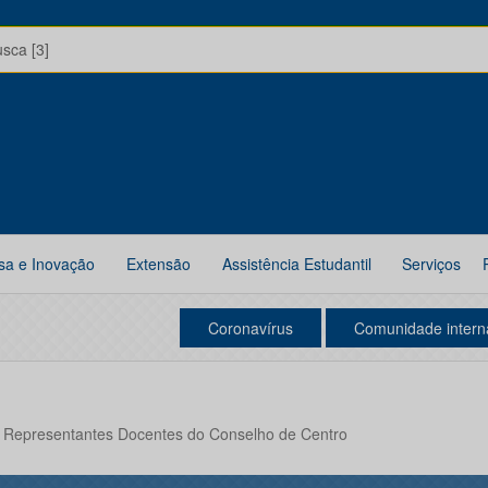
usca [3]
sa e Inovação
Extensão
Assistência Estudantil
Serviços
Coronavírus
Comunidade intern
a Representantes Docentes do Conselho de Centro