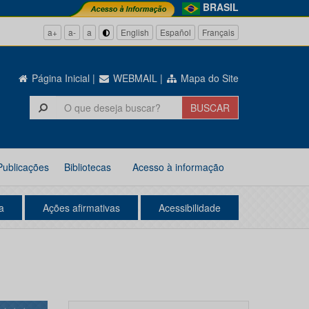
BRASIL
a+
a-
a
English
Español
Français
Página Inicial
|
WEBMAIL
|
Mapa do Site
Publicações
Bibliotecas
Acesso à informação
a
Ações afirmativas
Acessibilidade