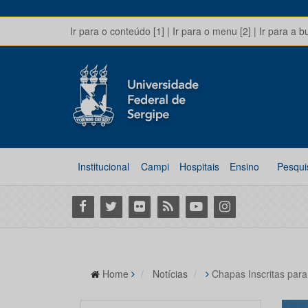
Ir para o conteúdo [1]
|
Ir para o menu [2]
|
Ir para a b
Institucional
Campi
Hospitais
Ensino
Pesqui
Facebook
Twitter
Flickr
RSS
Youtube
Instagram
Home
Notícias
Chapas Inscritas par