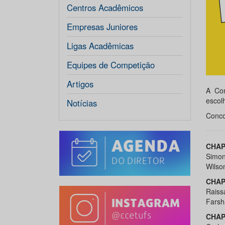
Centros Acadêmicos
Empresas Juniores
Ligas Acadêmicas
Equipes de Competição
Artigos
A Com
escol
Notícias
Conco
CHAP
Simon
Wilso
CHAP
Raiss
Farsh
CHAP