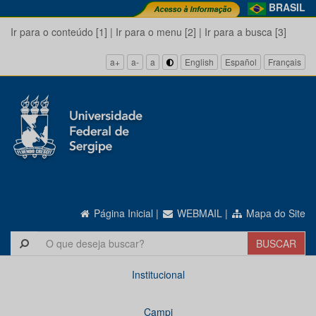
BRASIL
Ir para o conteúdo [1]
|
Ir para o menu [2]
|
Ir para a busca [3]
a+
a-
a
English
Español
Français
Página Inicial
|
WEBMAIL
|
Mapa do Site
Institucional
Campi