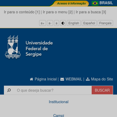
BRASIL
Ir para o conteúdo [1]
|
Ir para o menu [2]
|
Ir para a busca [3]
a+
a-
a
English
Español
Français
Página Inicial
|
WEBMAIL
|
Mapa do Site
Institucional
Campi