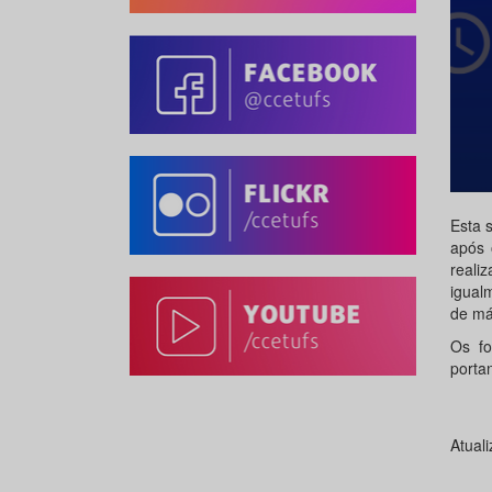
Esta 
após 
reali
igual
de má
Os f
porta
Atual