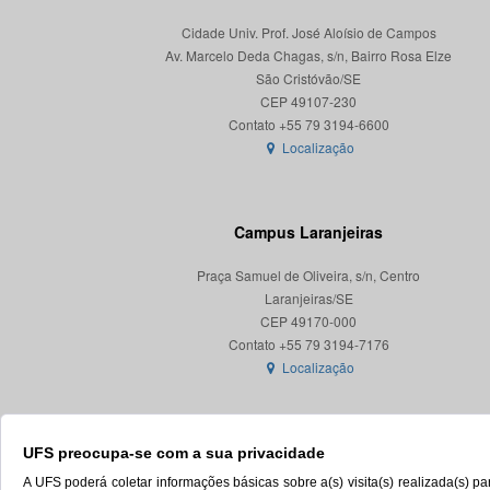
Cidade Univ. Prof. José Aloísio de Campos
Av. Marcelo Deda Chagas, s/n, Bairro Rosa Elze
São Cristóvão/SE
CEP 49107-230
Localização
Campus Laranjeiras
Praça Samuel de Oliveira, s/n, Centro
Laranjeiras/SE
CEP 49170-000
Localização
UFS preocupa-se com a sua privacidade
A UFS poderá coletar informações básicas sobre a(s) visita(s) realizada(s) 