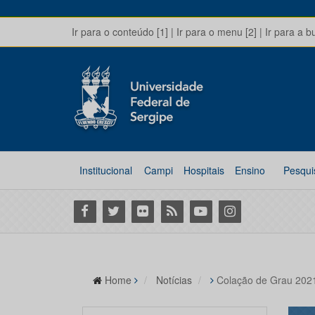
Ir para o conteúdo [1]
|
Ir para o menu [2]
|
Ir para a b
Institucional
Campi
Hospitais
Ensino
Pesqui
Facebook
Twitter
Flickr
RSS
Youtube
Instagram
Home
Notícias
Colação de Grau 202