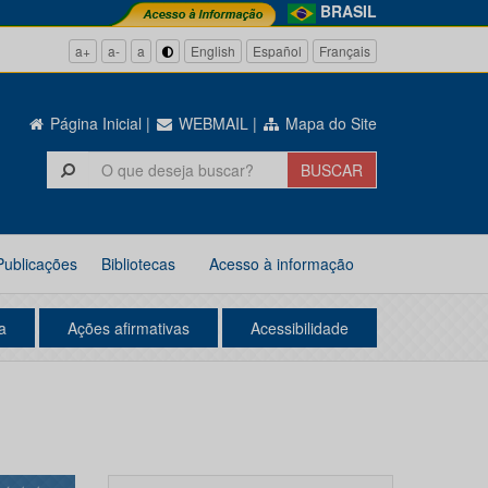
BRASIL
a+
a-
a
English
Español
Français
Página Inicial
|
WEBMAIL
|
Mapa do Site
Publicações
Bibliotecas
Acesso à informação
a
Ações afirmativas
Acessibilidade