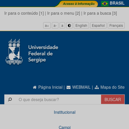
BRASIL
Ir para o conteúdo [1]
|
Ir para o menu [2]
|
Ir para a busca [3]
a+
a-
a
English
Español
Français
Página Inicial
|
WEBMAIL
|
Mapa do Site
Institucional
Campi