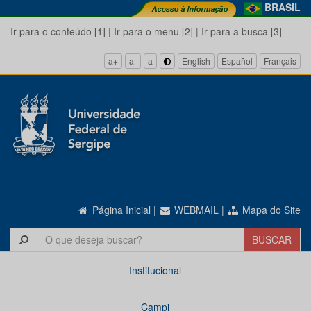
BRASIL
Ir para o conteúdo [1]
|
Ir para o menu [2]
|
Ir para a busca [3]
a+
a-
a
English
Español
Français
Página Inicial
|
WEBMAIL
|
Mapa do Site
Institucional
Campi