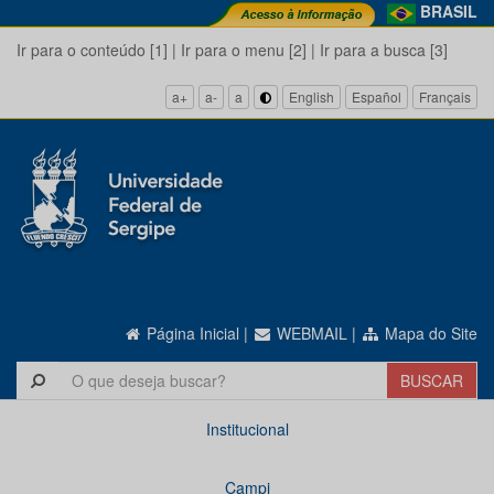
BRASIL
Ir para o conteúdo [1]
|
Ir para o menu [2]
|
Ir para a busca [3]
a+
a-
a
English
Español
Français
Página Inicial
|
WEBMAIL
|
Mapa do Site
Institucional
Campi