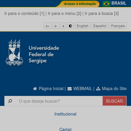
BRASIL
Ir para o conteúdo [1]
|
Ir para o menu [2]
|
Ir para a busca [3]
a+
a-
a
English
Español
Français
Página Inicial
|
WEBMAIL
|
Mapa do Site
Institucional
Campi