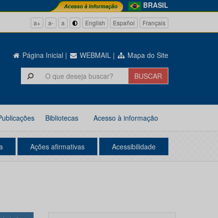
BRASIL
a+
a-
a
English
Español
Français
Página Inicial
|
WEBMAIL
|
Mapa do Site
Publicações
Bibliotecas
Acesso à informação
a
Ações afirmativas
Acessibilidade