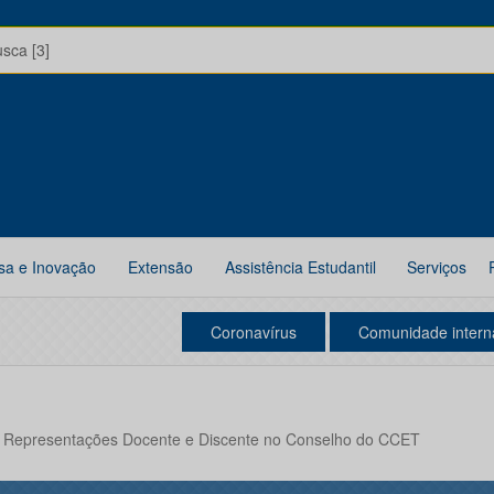
usca [3]
sa e Inovação
Extensão
Assistência Estudantil
Serviços
Coronavírus
Comunidade intern
a Representações Docente e Discente no Conselho do CCET