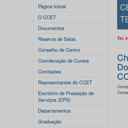
C
Página Inicial
T
O CCET
Documentos
Ter, 
Reserva de Salas
Conselho de Centro
Ch
Coordenação de Cursos
Do
Comissões
C
Representantes do CCET
Comis
Conse
Escritório de Prestação de
Serviços (EPS)
Departamentos
Graduação