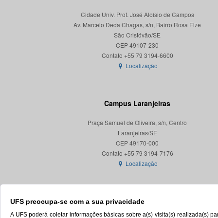
Cidade Univ. Prof. José Aloísio de Campos
Av. Marcelo Deda Chagas, s/n, Bairro Rosa Elze
São Cristóvão/SE
CEP 49107-230
Localização
Campus Laranjeiras
Praça Samuel de Oliveira, s/n, Centro
Laranjeiras/SE
CEP 49170-000
Localização
UFS preocupa-se com a sua privacidade
A UFS poderá coletar informações básicas sobre a(s) visita(s) realizada(s) 