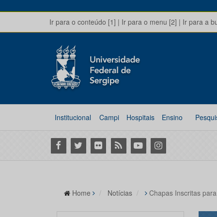
Ir para o conteúdo [1]
|
Ir para o menu [2]
|
Ir para a b
Institucional
Campi
Hospitais
Ensino
Pesqui
Facebook
Twitter
Flickr
RSS
Youtube
Instagram
Home
Notícias
Chapas Inscritas par