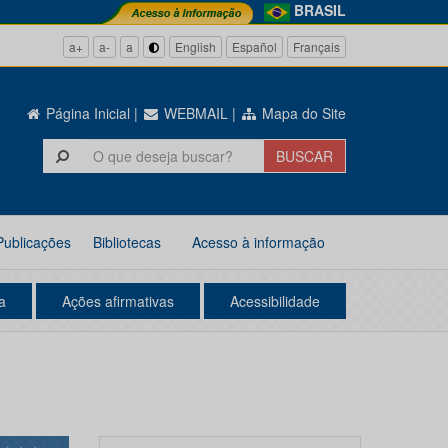
BRASIL
a+
a-
a
English
Español
Français
Página Inicial
|
WEBMAIL
|
Mapa do Site
Publicações
Bibliotecas
Acesso à informação
a
Ações afirmativas
Acessibilidade