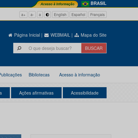
BRASIL
a+
a-
a
English
Español
Français
Página Inicial
|
WEBMAIL
|
Mapa do Site
Publicações
Bibliotecas
Acesso à informação
a
Ações afirmativas
Acessibilidade